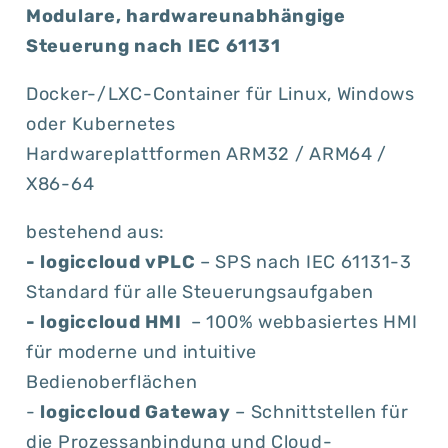
logiccloud
logiccloud
Modulare, hardwareunabhängige
control
control
Steuerung nach IEC 61131
Docker-/LXC-Container für Linux, Windows
oder Kubernetes
Hardwareplattformen ARM32 / ARM64 /
X86-64
bestehend aus:
- logiccloud vPLC
– SPS nach IEC 61131-3
Standard für alle Steuerungsaufgaben
- logiccloud HMI
– 100% webbasiertes HMI
für moderne und intuitive
Bedienoberflächen
-
logiccloud Gateway
– Schnittstellen für
die Prozessanbindung und Cloud-