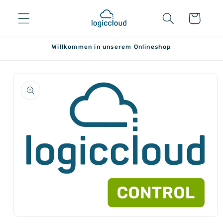
Direkt
zum
Warenkorb
Inhalt
Willkommen in unserem Onlineshop
duktinformationen
ingen
Medien