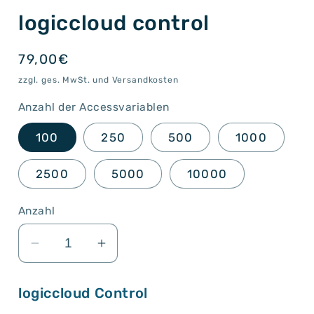
1
logiccloud control
in
Modal
öffnen
Normaler
79,00€
Preis
zzgl. ges. MwSt. und Versandkosten
Anzahl der Accessvariablen
100
250
500
1000
2500
5000
10000
Anzahl
Verringere
Erhöhe
die
die
Menge
Menge
logiccloud Control
für
für